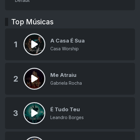
Default
Top Músicas
A Casa É Sua
1
Casa Worship
Me Atraiu
2
Gabriela Rocha
É Tudo Teu
3
Leandro Borges