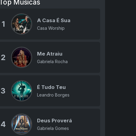
Top Músicas
A Casa É Sua
1
Casa Worship
Me Atraiu
2
Gabriela Rocha
É Tudo Teu
3
Leandro Borges
Deus Proverá
4
Gabriela Gomes